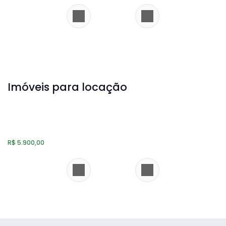
Imóveis para locação
Ideal Para Morar Ou Rentabilizar Com Locações!
Nações
,
Balneário Camboriú
,
Santa Catarina
,
Brasil
Apartamento
2
1
R$
5.900,00