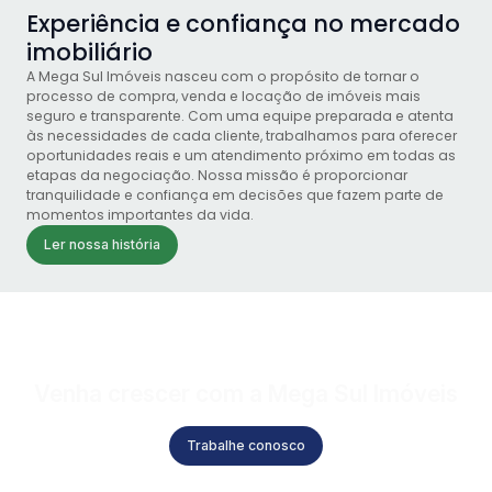
Experiência e confiança no mercado
imobiliário
1 Suíte + 2 Dormitórios
A Mega Sul Imóveis nasceu com o propósito de tornar o
CEP: 88330-
,
Rua Julieta
,
201
,
Pioneiros
,
Balneário
,
Santa
,
Brasil
processo de compra, venda e locação de imóveis mais
390
Lins
Camboriú
Catarina
seguro e transparente. Com uma equipe preparada e atenta
3
2
às necessidades de cada cliente, trabalhamos para oferecer
oportunidades reais e um atendimento próximo em todas as
etapas da negociação. Nossa missão é proporcionar
tranquilidade e confiança em decisões que fazem parte de
momentos importantes da vida.
Ler nossa história
Venha crescer com a Mega Sul Imóveis
Trabalhe conosco