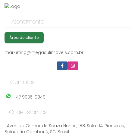
Atendimento
Área do cliente
marketing@megasulimoveis.com.br
Contatos
47 9936-0849
Onde Estamos
Avenida Osmar de Souza Nunes
,
188
,
Sala 04
,
Pioneiros
,
Balneário Camboriú
,
SC
,
Brasil