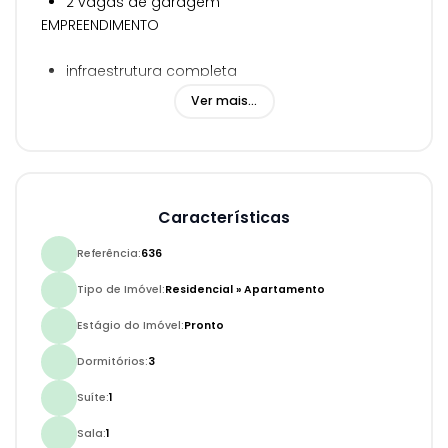
2 vagas de garagem
EMPREENDIMENTO
infraestrutura completa
portaria 24h
Ver mais...
medidores individuais
portão eletrônico
câmeras de segurança
bicicletário
elevador
Características
A automação predial
box de praia
Referência:
636
acessibilidade para PNE
Tipo de Imóvel:
Residencial
»
Apartamento
Estágio do Imóvel:
Pronto
Dormitórios:
3
Suíte:
1
Sala:
1