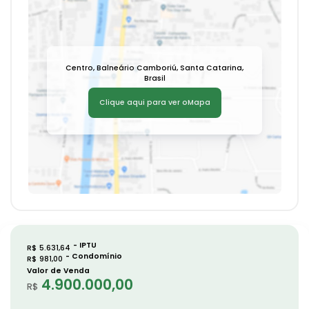
Centro
,
Balneário Camboriú
,
Santa Catarina
,
Brasil
Clique aqui para ver o
Mapa
R$
5.631,64
R$
981,00
Valor de Venda
4.900.000,00
R$