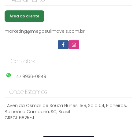
Área do cliente
marketing@megasulimoveis.com.br
Contatos
47 9936-0849
Onde Estamos
Avenida Osmar de Souza Nunes
,
188
,
Sala 04
,
Pioneiros
,
Balneário Camboriú
,
SC
,
Brasil
CRECI: 6825-J