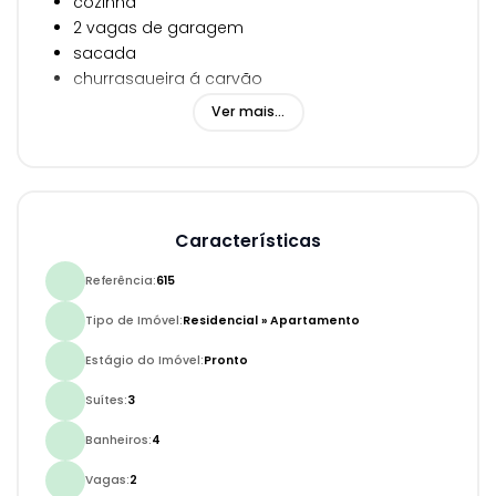
cozinha
2 vagas de garagem
sacada
churrasqueira á carvão
168m² privativos
Ver mais...
EMPREENDIMENTO
FRENTE MAR
ÓTIMA LOCALIZAÇÃO
2 VAGAS DE GARAGEM
Características
PISCINA
SALÃO DE FESTAS
Referência:
615
SALÃO GOURMET
Tipo de Imóvel:
Residencial
»
Apartamento
ACADEMIA
Estágio do Imóvel:
Pronto
Suítes:
3
Banheiros:
4
Vagas:
2