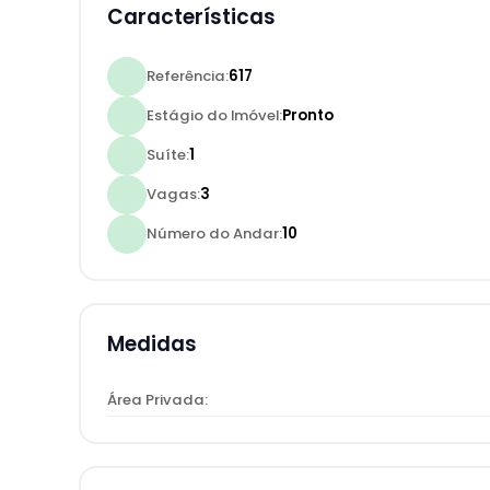
Características
mini quadra
Referência:
617
Estágio do Imóvel:
Pronto
Suíte:
1
Vagas:
3
Número do Andar:
10
Medidas
Área Privada: