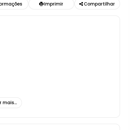
formações
Imprimir
Compartilhar
r mais...