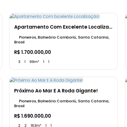
Apartamento Com Excelente Localização!
Pioneiros, Balneário Camboriú, Santa Catarina,
Brasil
R$
1.700.000,00
3
1
99m²
1
1
Próximo Ao Mar E A Roda Gigante!
Pioneiros, Balneário Camboriú, Santa Catarina,
Brasil
R$
1.690.000,00
2
2
163m²
1
1