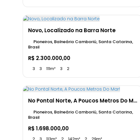
Novo, Localizado na Barra Norte
Pioneiros, Balneário Camboriú, Santa Catarina,
Brasil
R$
2.300.000,00
3
3
111m²
3
2
No Pontal Norte, A Poucos Metros Do Mar!
Pioneiros, Balneário Camboriú, Santa Catarina,
Brasil
R$
1.698.000,00
2
3
113m²
2
142m²
2
29m²