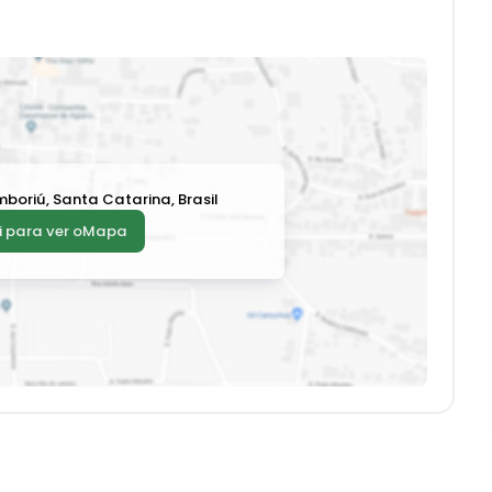
mboriú
,
Santa Catarina
,
Brasil
 para ver o
Mapa