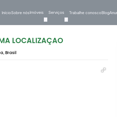
Imóveis
Serviços
Início
Sobre nós
Trabalhe conosco
Blog
Anun
IMA LOCALIZAÇÃO
na
,
Brasil