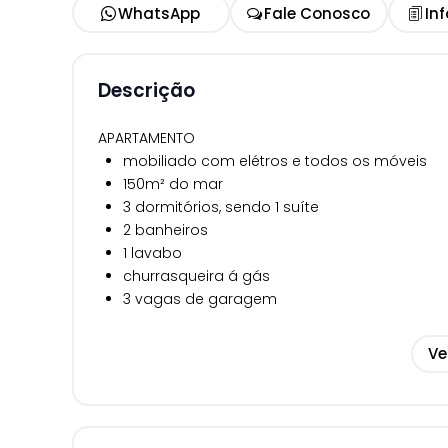
WhatsApp
Fale Conosco
In
Descrição
APARTAMENTO
mobiliado com elétros e todos os móveis
150m² do mar
3 dormitórios, sendo 1 suíte
2 banheiros
1 lavabo
churrasqueira á gás
3 vagas de garagem
EMPREENDIMENTO
Ve
piscina adulto e infantil
academia
playground
salão de festas